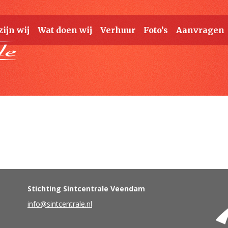
zijn wij
Wat doen wij
Verhuur
Foto’s
Aanvragen
Stichting Sintcentrale Veendam
info@sintcentrale.nl