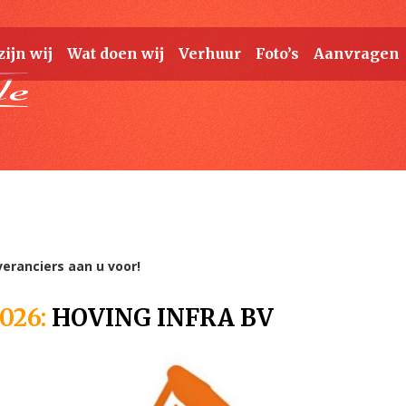
zijn wij
Wat doen wij
Verhuur
Foto’s
Aanvragen
veranciers aan u voor!
026:
HOVING INFRA BV